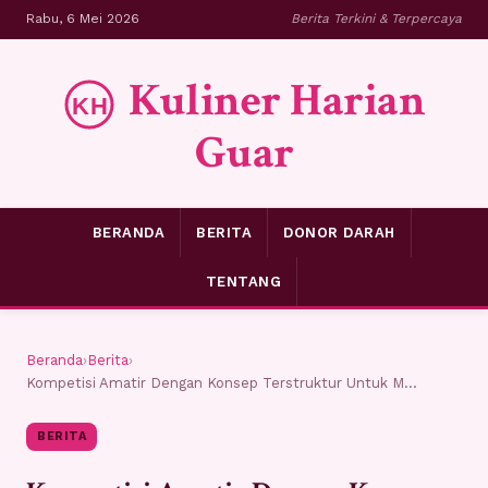
Rabu, 6 Mei 2026
Berita Terkini & Terpercaya
Kuliner Harian
Guar
BERANDA
BERITA
DONOR DARAH
TENTANG
Beranda
›
Berita
›
Kompetisi Amatir Dengan Konsep Terstruktur Untuk M...
BERITA