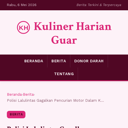
Rabu, 6 Mei 2026
Berita Terkini & Terpercaya
Kuliner Harian
Guar
BERANDA
BERITA
DONOR DARAH
TENTANG
Beranda
›
Berita
›
Polisi Lalulintas Gagalkan Pencurian Motor Dalam K...
BERITA